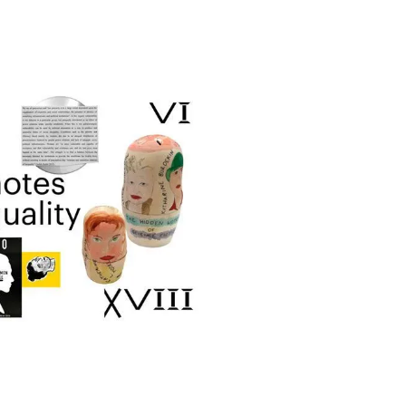
ender and Cultures of
Equality