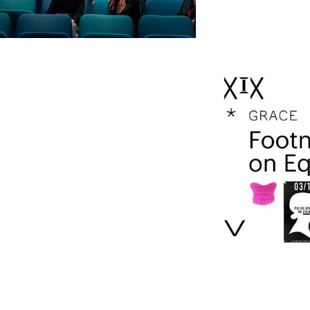
GRACE: G
InclUUsion