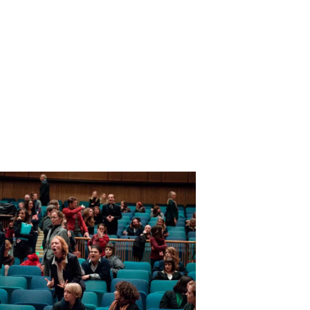
Centraal Museum
Stedeli
Casco Art I
BAK (Basis voor Actuele Kunst)